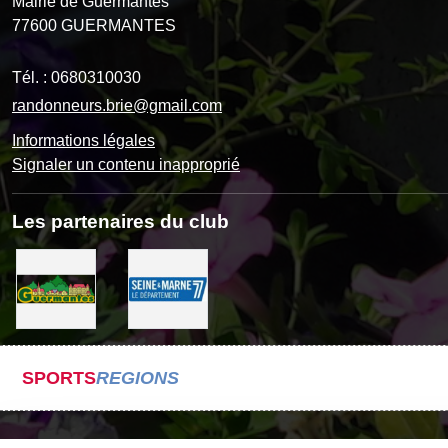
Mairie de Guermantes
77600
GUERMANTES
Tél. :
0680310030
randonneurs.brie@gmail.com
Informations légales
Signaler un contenu inapproprié
Les partenaires du club
SPORTS
REGIONS