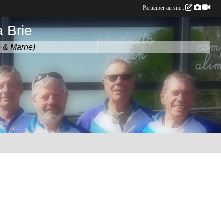
Participer au site :
 Brie
e & Marne)