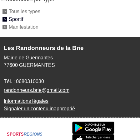
Tous les types
Sportif
Manifestation
Les Randonneurs de la Brie
Mairie de Guermantes
77600
GUERMANTES
Tél. :
0680310030
randonneurs.brie@gmail.com
Informations légales
Signaler un contenu inapproprié
SPORTS
REGIONS