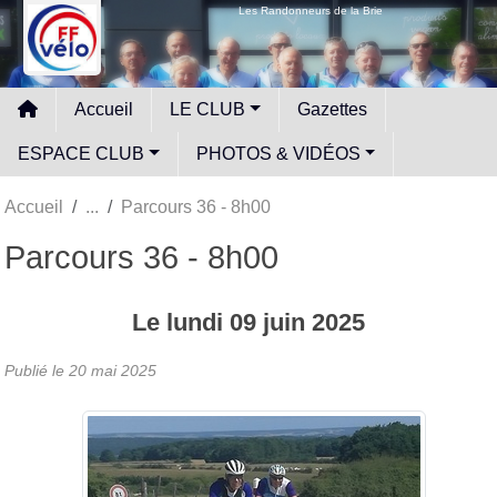
Panneau de gestion des cookies
Les Randonneurs de la Brie
Accueil
LE CLUB
Gazettes
ESPACE CLUB
PHOTOS & VIDÉOS
Accueil
Parcours 36 - 8h00
Parcours 36 - 8h00
Le
lundi
09
juin
2025
Publié le
20 mai 2025