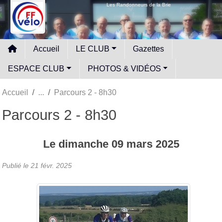
Panneau de gestion des cookies
Les Randonneurs de la Brie
Accueil
LE CLUB
Gazettes
ESPACE CLUB
PHOTOS & VIDÉOS
Accueil
Parcours 2 - 8h30
Parcours 2 - 8h30
Le
dimanche
09
mars
2025
Publié le
21 févr. 2025