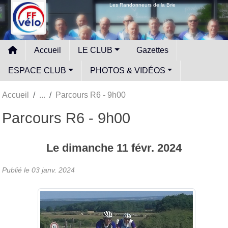
Panneau de gestion des cookies
Les Randonneurs de la Brie
Accueil
LE CLUB
Gazettes
ESPACE CLUB
PHOTOS & VIDÉOS
Accueil
Parcours R6 - 9h00
Parcours R6 - 9h00
Le
dimanche
11
févr.
2024
Publié le
03 janv. 2024