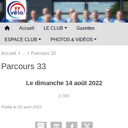
Panneau de gestion des cookies
Les Randonneurs de la Brie
Accueil
LE CLUB
Gazettes
ESPACE CLUB
PHOTOS & VIDÉOS
Accueil
Parcours 33
Parcours 33
Le
dimanche
14
août
2022
à 08h
Publié le
02 août 2022