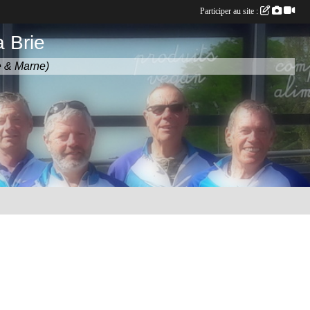
Participer au site :
 Brie
e & Marne)